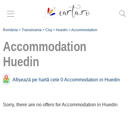
România
>
Transilvania
>
Cluj
>
Huedin
>
Accommodation
Accommodation
Huedin
Accommodation near
Huedin:
Afișează pe hartă cele 0 Accommodation in Huedin
Stana [1 offers at 9.2 km]
Mărgău
[1 offers at 13.5 km]
Sorry, there are no offers for Accommodation in Huedin
Valea Drăganului
[2 offers at 15.2 km]
Maguri Racatau