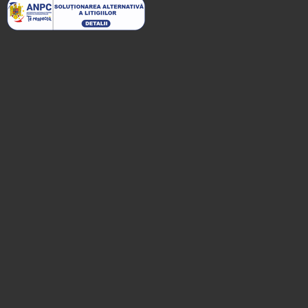
Turda
[13 offers at 66.7 km]
Înscrie o unitate de
cazare
despre C A R T A ®
termeni și condiții
contact
login