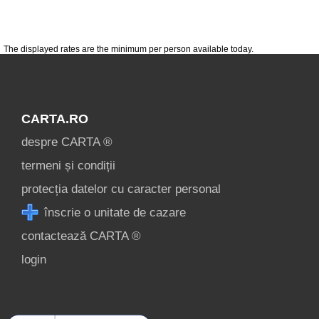
[2 offers at 27.2 km]
Florești
The displayed rates are the minimum per person available today.
[4 offers at 37.7 km]
Cluj Napoca
[16 offers at 45.1 km]
CARTA.RO
Băișoara
despre CARTA ®
[3 offers at 46 km]
termeni și condiții
Dăbâca
protecția datelor cu caracter personal
[1 offers at 49.9 km]
înscrie o unitate de cazare
Cheile Turzii
contactează CARTA ®
[1 offers at 60.5 km]
login
Moldovenesti
[1 offers at 64.2 km]