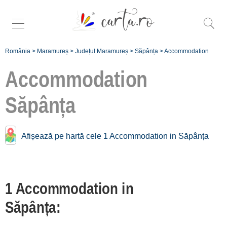
România
>
Maramureș
>
Județul Maramureș
>
Săpânța
>
Accommodation
Accommodation
Săpânța
Accommodation near
Săpânța:
Afișează pe hartă cele 1 Accommodation in Săpânța
Sighetu Marmației
[2 offers at 15.5 km]
Vadu Izei
1 Accommodation in
[2 offers at 19.5 km]
Săpânța:
Giulești
[3 offers at 23.8 km]