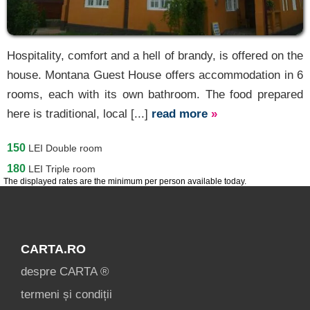
[1 offers at 47.9 km]
Șieu [1 offers at 47.9 km]
Vișeu de Jos
Hospitality, comfort and a hell of brandy, is offered on the
[1 offers at 56.1 km]
house. Montana Guest House offers accommodation in 6
Târgu Lăpuș
rooms, each with its own bathroom. The food prepared
here is traditional, local [...]
read more
»
[4 offers at 59.1 km]
Vișeu de Sus
150
LEI
Double room
[6 offers at 62.4 km]
180
LEI
Triple room
Săcel
The displayed rates are the minimum per person available today.
[4 offers at 67.1 km]
Moisei
CARTA.RO
[9 offers at 67.3 km]
despre CARTA ®
Borșa
termeni și condiții
[26 offers at 78.9 km]