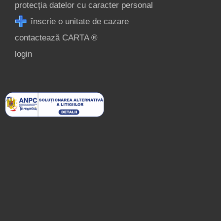
protecția datelor cu caracter personal
Înscrie o unitate de
înscrie o unitate de cazare
cazare
contactează CARTA ®
login
despre C A R T A ®
termeni și condiții
contact
login
Show all Tourist
Attractions in
Săpânța »