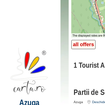
The displayed rates are 
all offers
1 Tourist A
Partii de 
Azuga
Azuga
Deschide