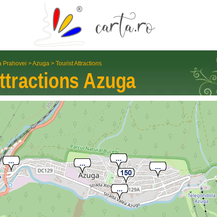
a Prahovei
>
Azuga
>
Tourist Attractions
ttractions
Azuga