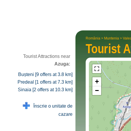
România
>
Muntenia
>
Vale
Tourist A
Tourist Attractions near
Azuga:
Bușteni [9 offers at 3.8 km]
+
Predeal [1 offers at 7.3 km]
−
Sinaia [2 offers at 10.3 km]
Înscrie o unitate de
cazare