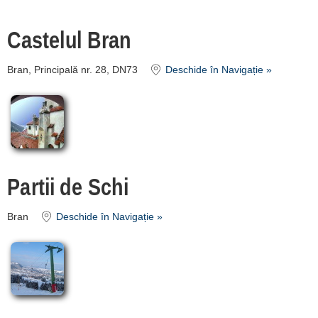
de cazare
Castelul Bran
despre C A R T A ®
Bran, Principală nr. 28, DN73
Deschide în Navigație »
termeni și condiții
contact
login
Partii de Schi
Bran
Deschide în Navigație »