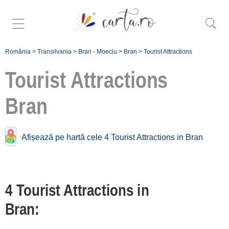
România
>
Transilvania
>
Bran - Moeciu
>
Bran
>
Tourist Attractions
Tourist Attractions
Bran
Tourist Attractions near
Bran:
Afișează pe hartă cele 4 Tourist Attractions in Bran
Râșnov
[4 offers at 11.2 km]
Rucăr
4 Tourist Attractions in
[3 offers at 20.8 km]
Bran:
Înscrie o unitate