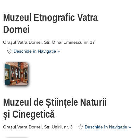
unitate de
Muzeul Etnografic Vatra
cazare
Dornei
despre C A R
T A ®
Orașul Vatra Dornei, Str. Mihai Eminescu nr. 17
termeni și
Deschide în Navigație »
condiții
contact
login
Muzeul de Ştiinţele Naturii
şi Cinegetică
Orașul Vatra Dornei, Str. Unirii, nr. 3
Deschide în Navigație »