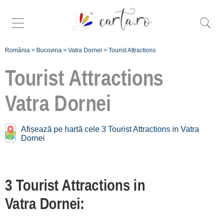
România
>
Bucovina
>
Vatra Dornei
>
Tourist Attractions
Tourist Attractions
Vatra Dornei
Search more
specific tourist
Afișează pe hartă cele 3 Tourist Attractions in Vatra
attractions in
Dornei
Vatra Dornei:
Orașul Vatra
3 Tourist Attractions in
Dornei [3]
Vatra Dornei:
Înscrie o