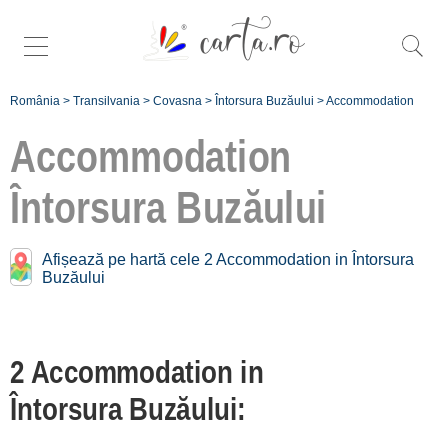
România
>
Transilvania
>
Covasna
>
Întorsura Buzăului
>
Accommodation
Accommodation
Întorsura Buzăului
Accommodation near
Întorsura Buzăului:
Afișează pe hartă cele 2 Accommodation in Întorsura
Buzăului
Comandau
[1 offers at 24.5 km]
Zăbala
2 Accommodation in
[1 offers at 26.6 km]
Întorsura Buzăului:
Sfântu Gheorghe
[6 offers at 27.9 km]