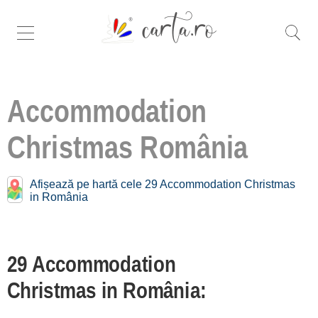
Accommodation
Christmas
România
Search more specific
christmas in
Afișează pe hartă cele 29 Accommodation Christmas
România:
in România
Bucovina [4]
Crișana [1]
29 Accommodation
Maramureș [3]
Christmas in România:
Moldova [1]
Muntenia [8]