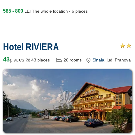
585 - 800
LEI
The whole location - 6 places
Hotel RIVIERA
43
places
43
places
20
rooms
Sinaia
, jud. Prahova