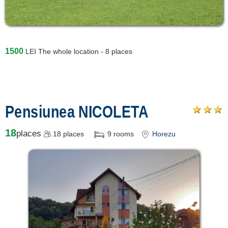
1500
LEI
The whole location - 8 places
Pensiunea NICOLETA
18
places
18
places
9
rooms
Horezu