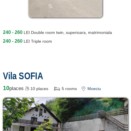
240 - 260
LEI
Double room twin, superioara, matrimoniala
240 - 260
LEI
Triple room
Vila SOFIA
10
places
10
places
5
rooms
Moeciu