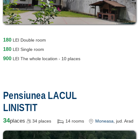
180
LEI
Double room
180
LEI
Single room
900
LEI
The whole location - 10 places
Pensiunea LACUL
LINISTIT
34
places
34
places
14
rooms
Moneasa
, jud. Arad