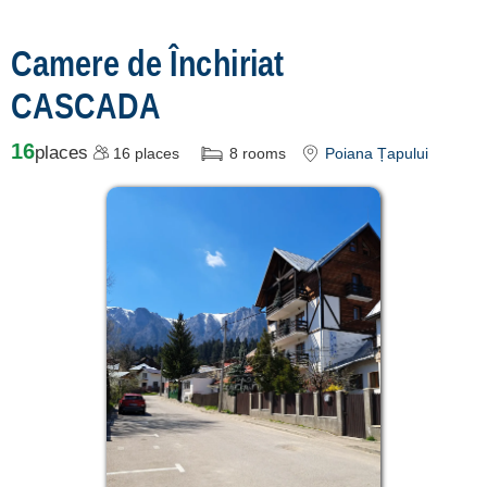
Camere de Închiriat
CASCADA
16
places
16
places
8
rooms
Poiana Țapului