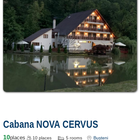
Cabana NOVA CERVUS
10
places
10
places
5
rooms
Bușteni