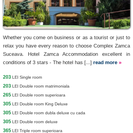
Moldovița
[1 offers at 54.3 km]
Putna
[4 offers at 54.4 km]
Whether you come on business or as a tourist or just to
Sadova
relax you have every reason to choose Complex Zamca
[5 offers at 60.1 km]
Suceava. Hotel Zamca Accommodation excellent in
Pojorâta
conditions of 3 stars - The hotel has [...]
read more
»
[14 offers at 62.2 km]
203
Fundu Moldovei
LEI
Single room
203
LEI
Double room matrimoniala
[7 offers at 64.9 km]
265
LEI
Double room superioara
Breaza Suceava
305
LEI
Double room King Deluxe
[1 offers at 70 km]
305
LEI
Double room dubla deluxe cu cada
Vatra Dornei
305
LEI
Double room deluxe
[21 offers at 75.4 km]
365
LEI
Triple room superioara