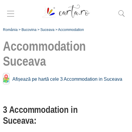
România
>
Bucovina
>
Suceava
>
Accommodation
Accommodation
Suceava
Accommodation near
Suceava:
Afișează pe hartă cele 3 Accommodation in Suceava
Capu Câmpului
[1 offers at 26.4 km]
Cacica
3 Accommodation in
[4 offers at 26.8 km]
Suceava:
Gura Humorului
[37 offers at 29.8 km]