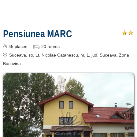
Ciocănești
[3 offers at 76.1 km]
Cârlibaba
Pensiunea MARC
[1 offers at 85.4 km]
Coșna
45
places
20
rooms
[1 offers at 86.9 km]
Suceava
, str. Lt. Nicolae Catanescu, nr. 1
, jud. Suceava, Zona
Bucovina
Înscrie o unitate de
cazare
despre C A R T A ®
termeni și condiții
contact
login
Show all Tourist